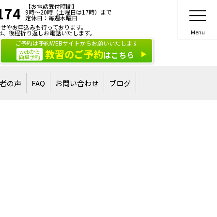
【お電話受付時間】
174
9時～20時（土曜日は17時）まで
定休日：毎週木曜日
せやお申込みも行っております。
は、後程折り返しお電話いたします。
ご予約は予約WEBサイトからお願いいたします
教習のご予約
webから
はこちら
簡単予約
者の声
FAQ
お問い合わせ
ブログ
合格された方
された方
ご相談・お問い合わせ
講習・講演のご依頼