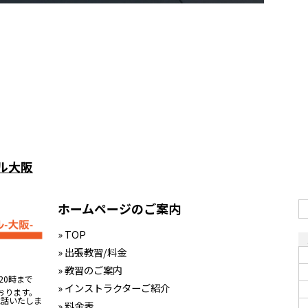
ル大阪
ホームページのご案内
» TOP
» 出張教習/料金
» 教習のご案内
20時まで
» インストラクターご紹介
おります。
電話いたしま
» 料金表