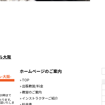
ル大阪
ホームページのご案内
» TOP
» 出張教習/料金
» 教習のご案内
20時まで
» インストラクターご紹介
おります。
電話いたしま
» 料金表