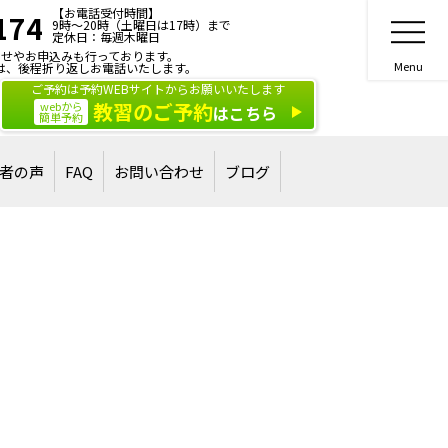
【お電話受付時間】
174
9時～20時（土曜日は17時）まで
定休日：毎週木曜日
せやお申込みも行っております。
は、後程折り返しお電話いたします。
ご予約は予約WEBサイトからお願いいたします
教習のご予約
webから
はこちら
簡単予約
者の声
FAQ
お問い合わせ
ブログ
合格された方
された方
ご相談・お問い合わせ
講習・講演のご依頼