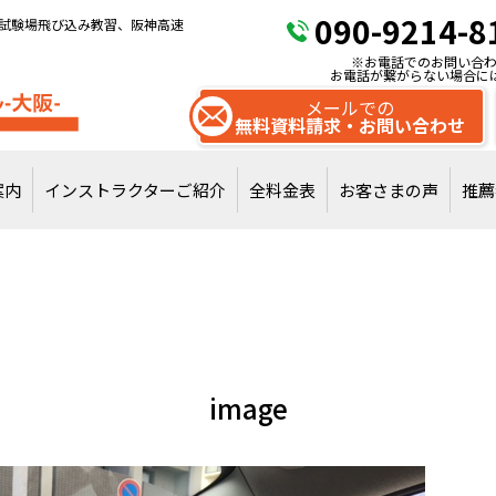
090-9214-8
試験場飛び込み教習、阪神高速
※お電話でのお問い合わ
お電話が繋がらない場合に
メールでの
無料資料請求・お問い合わせ
案内
インストラクターご紹介
全料金表
お客さまの声
推薦
試験場飛び込みで
通常教習を受講
image