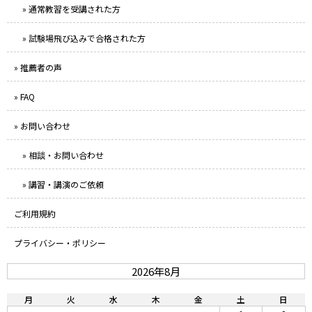
» 通常教習を受講された方
» 試験場飛び込みで合格された方
» 推薦者の声
» FAQ
» お問い合わせ
» 相談・お問い合わせ
» 講習・講演のご依頼
ご利用規約
プライバシー・ポリシー
2026年8月
月
火
水
木
金
土
日