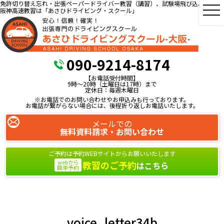
免許切り替え忘れ・出張ペーパードライバー教習（講習）、試験場飛び込み教習、
阪神高速教習は「あさひドライビング・スクール」
090-9214-8174
【お電話受付時間】
9時～20時（土曜日は17時）まで
定休日：毎週木曜日
※お電話でのお問い合わせやお申込みも行っております。
お電話が繋がらない場合には、後程折り返しお電話いたします。
メールでの
無料資料請求・お問い合わせ
ご予約は予約WEBサイトからお願いいたします
webから
教習のご予約
はこちら
簡単予約
voice_letter34b