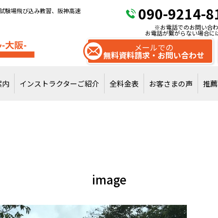
090-9214-8
試験場飛び込み教習、阪神高速
※お電話でのお問い合わ
お電話が繋がらない場合に
メールでの
無料資料請求・お問い合わせ
案内
インストラクターご紹介
全料金表
お客さまの声
推薦
試験場飛び込みで
通常教習を受講
image