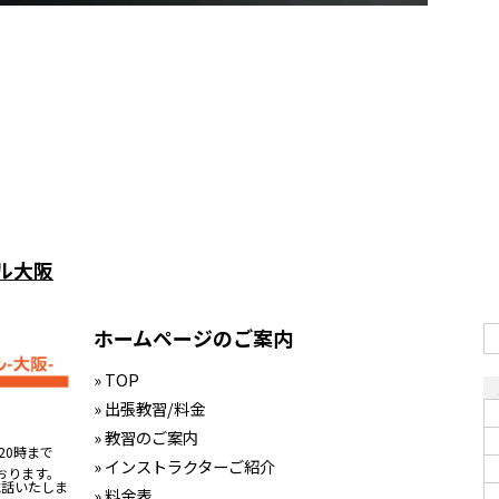
ル大阪
ホームページのご案内
» TOP
» 出張教習/料金
» 教習のご案内
20時まで
» インストラクターご紹介
おります。
電話いたしま
» 料金表