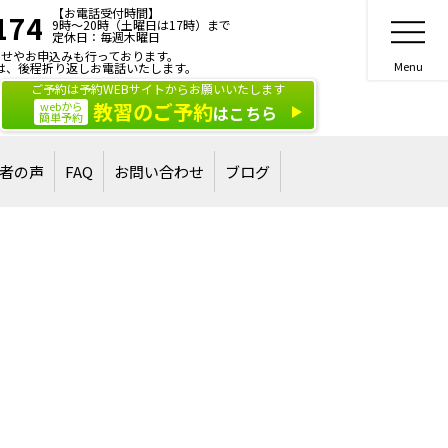
【お電話受付時間】
174
9時～20時（土曜日は17時）まで
定休日：毎週木曜日
せやお申込みも行っております。
は、後程折り返しお電話いたします。
ご予約は予約WEBサイトからお願いいたします
教習のご予約
webから
はこちら
簡単予約
者の声
FAQ
お問い合わせ
ブログ
合格された方
された方
ご相談・お問い合わせ
講習・講演のご依頼