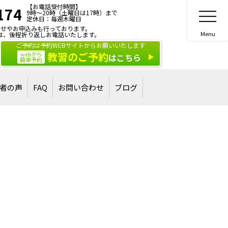
【お電話受付時間】
174
9時～20時（土曜日は17時）まで
定休日：毎週木曜日
せやお申込みも行っております。
は、後程折り返しお電話いたします。
ご予約は予約WEBサイトからお願いいたします
教習のご予約
webから
はこちら
簡単予約
者の声
FAQ
お問い合わせ
ブログ
合格された方
された方
ご相談・お問い合わせ
講習・講演のご依頼