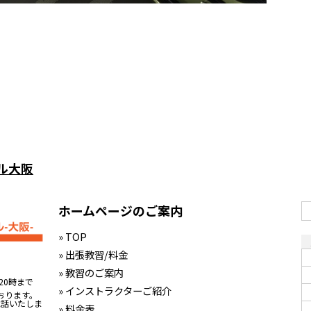
ル大阪
ホームページのご案内
» TOP
» 出張教習/料金
» 教習のご案内
20時まで
» インストラクターご紹介
おります。
電話いたしま
» 料金表