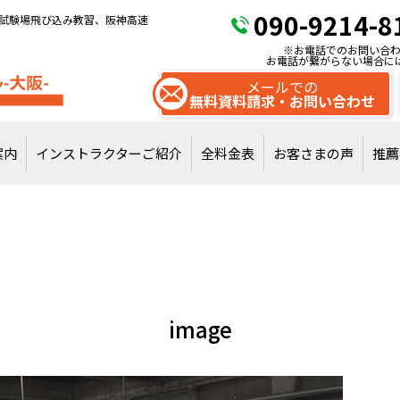
090-9214-8
試験場飛び込み教習、阪神高速
※お電話でのお問い合わ
お電話が繋がらない場合に
メールでの
無料資料請求・お問い合わせ
案内
インストラクターご紹介
全料金表
お客さまの声
推薦
試験場飛び込みで
通常教習を受講
image