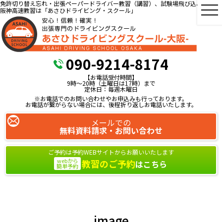
免許切り替え忘れ・出張ペーパードライバー教習（講習）、試験場飛び込み教習、
阪神高速教習は「あさひドライビング・スクール」
090-9214-8174
【お電話受付時間】
9時～20時（土曜日は17時）まで
定休日：毎週木曜日
※お電話でのお問い合わせやお申込みも行っております。
お電話が繋がらない場合には、後程折り返しお電話いたします。
メールでの
無料資料請求・お問い合わせ
ご予約は予約WEBサイトからお願いいたします
webから
教習のご予約
はこちら
簡単予約
image