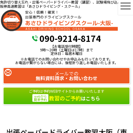
免許切り替え忘れ・出張ペーパードライバー教習（講習）、試験場飛び込み教習、
阪神高速教習は「あさひドライビング・スクール」
090-9214-8174
【お電話受付時間】
9時～20時（土曜日は17時）まで
定休日：毎週木曜日
※お電話でのお問い合わせやお申込みも行っております。
お電話が繋がらない場合には、後程折り返しお電話いたします。
メールでの
無料資料請求・お問い合わせ
ご予約は予約WEBサイトからお願いいたします
webから
教習のご予約
はこちら
簡単予約
出張ペーパードライバー教習大阪（東