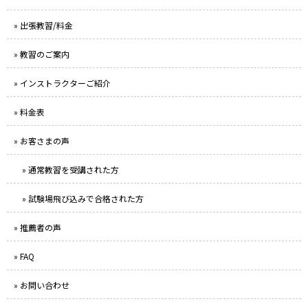
» 出張教習/料金
» 教習のご案内
» インストラクターご紹介
» 料金表
» お客さまの声
» 通常教習を受講された方
» 試験場飛び込みで合格された方
» 推薦者の声
» FAQ
» お問い合わせ