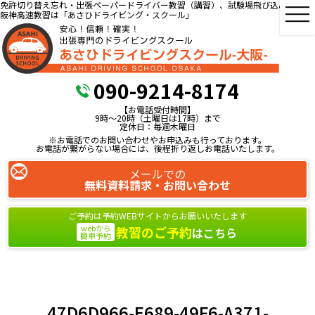
免許切り替え忘れ・出張ペーパードライバー教習（講習）、試験場飛び込み教習、
阪神高速教習は「あさひドライビング・スクール」
090-9214-8174
【お電話受付時間】
9時～20時（土曜日は17時）まで
定休日：毎週木曜日
※お電話でのお問い合わせやお申込みも行っております。
お電話が繋がらない場合には、後程折り返しお電話いたします。
メールでの
無料資料請求・お問い合わせ
ご予約は予約WEBサイトからお願いいたします
webから
教習のご予約
はこちら
簡単予約
47D6D966-E689-49F6-A371-