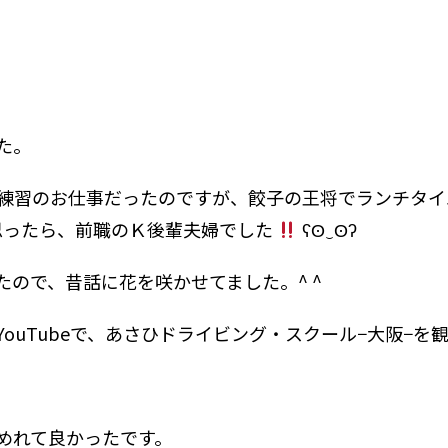
た。
練習のお仕事だったのですが、餃子の王将でランチタイ
思ったら、前職のＫ後輩夫婦でした
ʕʘ‿ʘʔ
ので、昔話に花を咲かせてました。^ ^
ouTubeで、あさひドライビング・スクール−大阪−を
めれて良かったです。