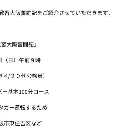
教習大阪奮闘記をご紹介させていただきます。
教習大阪奮闘記』
５日（日）午前９時
野区/２０代公務員）
バー基本100分コース
ンタカー運転するため
大阪市東住吉区など