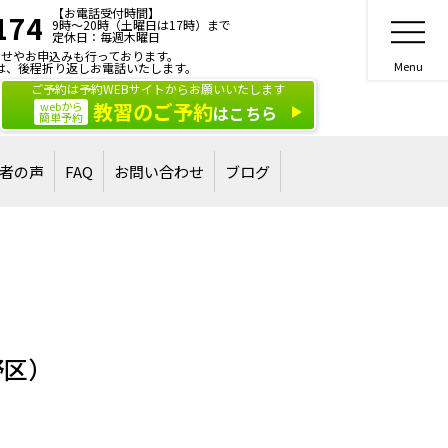
【お電話受付時間】
174
9時～20時（土曜日は17時）まで
定休日：毎週木曜日
せやお申込みも行っております。
は、後程折り返しお電話いたします。
ご予約は予約WEBサイトからお願いいたします
教習のご予約
webから
はこちら
簡単予約
者の声
FAQ
お問い合わせ
ブログ
合格された方
された方
ご相談・お問い合わせ
講習・講演のご依頼
野区）