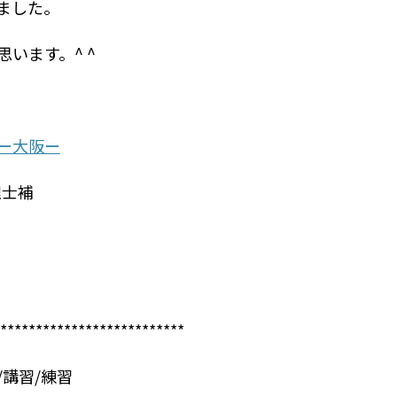
ました。
います。^ ^
ー大阪ー
理士補
**************************
講習/練習