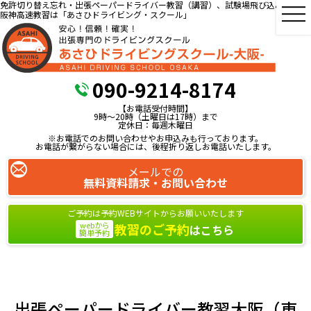
免許切り替え忘れ・出張ペーパードライバー教習（講習）、試験場飛び込み教習、
阪神高速教習は「あさひドライビング・スクール」
090-9214-8174
【お電話受付時間】
9時～20時（土曜日は17時）まで
定休日：毎週木曜日
※お電話でのお問い合わせやお申込みも行っております。
お電話が繋がらない場合には、後程折り返しお電話いたします。
メールでの
無料資料請求・お問い合わせ
ご予約は予約WEBサイトからお願いいたします
webから
教習のご予約
はこちら
簡単予約
出張ペーパードライバー教習大阪（東