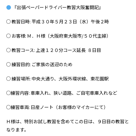
『出張ペーパードライバー教習大阪奮闘記』
○ 教習日時: 平成３０年５月２３日（水）午後２時
○ お客様: Ｍ．Ｈ様（大阪府東大阪市/５０代主婦）
○ 教習コース: 上達１２０分コース延長 ８日目
○ 練習目的: ご家族の送迎のため
○ 練習場所: 中央大通り、大阪外環状線、東花園駅
○練習内容: 車庫入れ、狭い道路、ご自宅車庫入れなど
○練習車両: 日産ノート（お客様のマイカーにて）
Ｈ様は、特別お試し教習を含めてこの日は、９日目の教習と
なります。