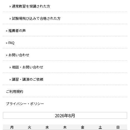
» 通常教習を受講された方
» 試験場飛び込みで合格された方
» 推薦者の声
» FAQ
» お問い合わせ
» 相談・お問い合わせ
» 講習・講演のご依頼
ご利用規約
プライバシー・ポリシー
2026年8月
月
火
水
木
金
土
日