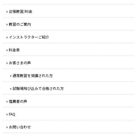
» 出張教習/料金
» 教習のご案内
» インストラクターご紹介
» 料金表
» お客さまの声
» 通常教習を受講された方
» 試験場飛び込みで合格された方
» 推薦者の声
» FAQ
» お問い合わせ