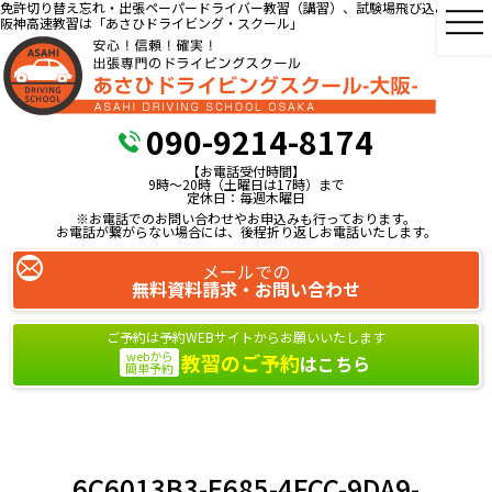
免許切り替え忘れ・出張ペーパードライバー教習（講習）、試験場飛び込み教習、
阪神高速教習は「あさひドライビング・スクール」
090-9214-8174
【お電話受付時間】
9時～20時（土曜日は17時）まで
定休日：毎週木曜日
※お電話でのお問い合わせやお申込みも行っております。
お電話が繋がらない場合には、後程折り返しお電話いたします。
メールでの
無料資料請求・お問い合わせ
ご予約は予約WEBサイトからお願いいたします
webから
教習のご予約
はこちら
簡単予約
6C6013B3-E685-4FCC-9DA9-